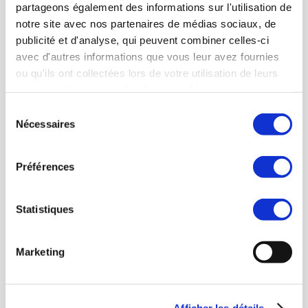
partageons également des informations sur l'utilisation de
notre site avec nos partenaires de médias sociaux, de
publicité et d'analyse, qui peuvent combiner celles-ci
avec d'autres informations que vous leur avez fournies
ou qu'ils ont collectées lors de votre utilisation de leurs
services. Vous consentez à nos cookies si vous
Chaudière compacte haute performance énergétique (condensation) au
sol avec production d’eau chaude
continuez à utiliser notre site Web.
S
Nécessaires
é
l
e
Préférences
c
t
i
Statistiques
o
n
Marketing
d
u
c
Afficher les détails